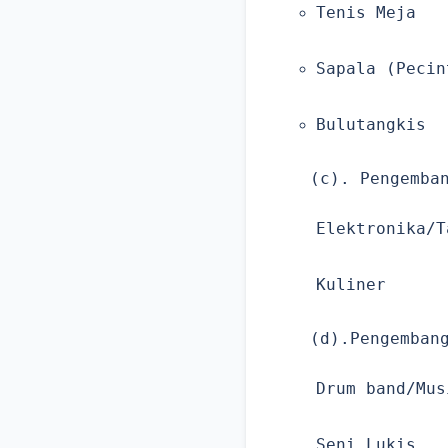
Tenis Meja
Sapala (Pecin
Bulutangkis
(c). Pengemba
Elektronika/T
Kuliner
(d).Pengemban
Drum band/Mus
Seni Lukis