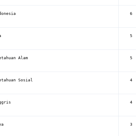
donesia
6
a
5
etahuan Alam
5
etahuan Sosial
4
ggris
4
ya
3