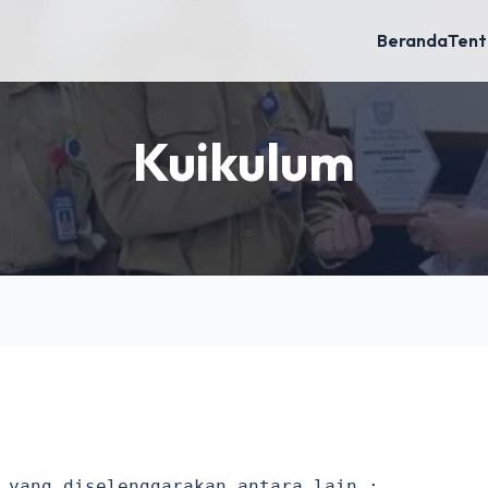
Beranda
Tent
Kuikulum
 yang diselenggarakan antara lain :