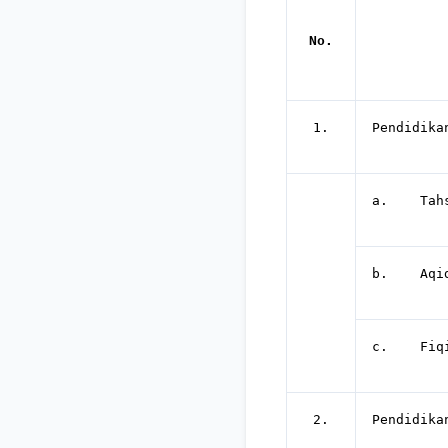
No.
1.
Pendidika
a. Tahsi
b. Aqida
c. Fiq
2.
Pendidika