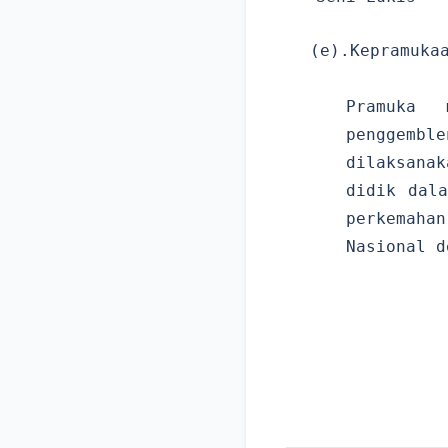
(e).Kepramuka
Pramuka 
penggembl
dilaksanak
didik dala
perkemahan
Nasional d