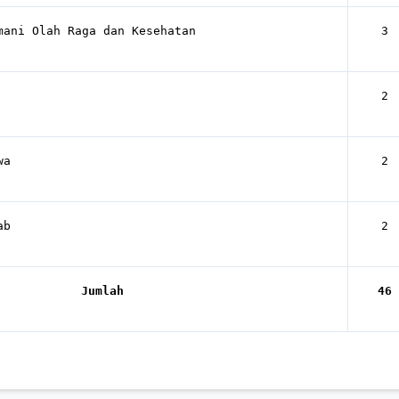
mani Olah Raga dan Kesehatan
3
2
wa
2
ab
2
Jumlah
46