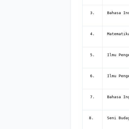
3.
Bahasa In
4.
Matematik
5.
Ilmu Peng
6.
Ilmu Peng
7.
Bahasa In
8.
Seni Buda