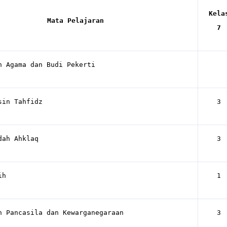
Kela
Mata Pelajaran
7
n Agama dan Budi Pekerti
n Tahfidz
3
h Ahklaq
3
ih
1
n Pancasila dan Kewarganegaraan
3