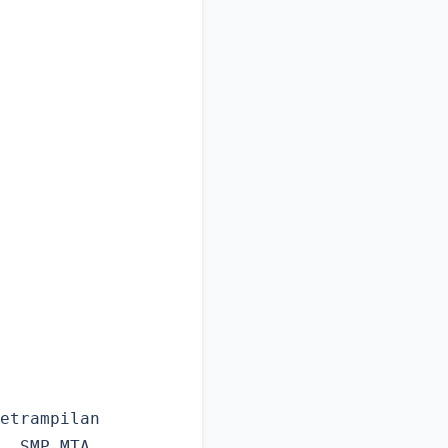
etrampilan
, SMP MTA